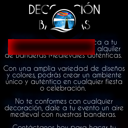
DECORACIÓN
BANDERAS
Agrega un toque de época a tu
próximo evento con nuestro alquiler
de Banderas Medievales auténticas.
Con una amplia variedad de diseños
y colores, podrás crear un ambiente
único y auténtico en cualquier fiesta
o celebración.
No te conformes con cualquier
decoración, dale a tu evento un aire
medieval con nuestras banderas.
Contáctanos hoy para hacer tu